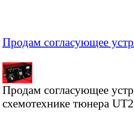
Продам согласующее устр
Продам согласующее устр
схемотехнике тюнера UT2FW