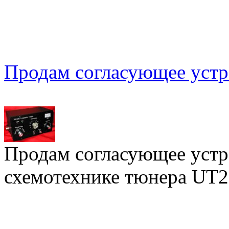
Продам согласующее устр
Продам согласующее устр
схемотехнике тюнера UT2FW