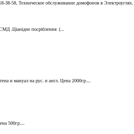
8-38-58, Техническое обслуживание домофонов в Электроуглях. htt
­­­­­­­­­­­­­­­­­­­­­­­­­­­­­я­­­­ ­ ­­­­­(­­­...
а и мануал на рус. и англ. Цена 2000гр....
а 500гр....