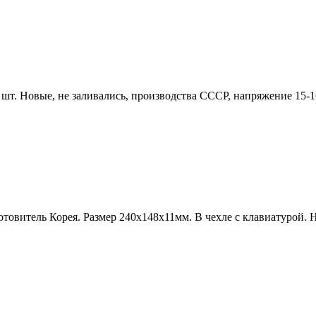
. Новые, не заливались, производства СССР, напряжение 15-16V
витель Корея. Размер 240х148х11мм. В чехле с клавиатурой. На 