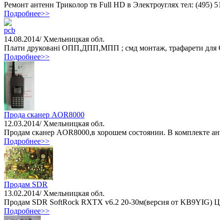
Ремонт антенн Триколор тв Full HD в Электроуглях тел: (495) 51
Подробнее>>
pcb
14.08.2014/ Хмельницкая обл.
П­­­­­­­­лати друковані ОПП,ДПП,МПП ; смд монтаж, трафарети для СМД .Ціанідне посрібленн­­­­­­­­­­­
Подробнее>>
Прода cканер AOR8000
12.03.2014/ Хмельницкая обл.
Продам сканер AOR8000,в хорошем состоянии. В комплекте антен
Подробнее>>
Продам SDR
13.02.2014/ Хмельницкая обл.
Прoдам SDR SoftRock RXTX v6.2 20-30м(версия от KB9YIG) Цен
Подробнее>>