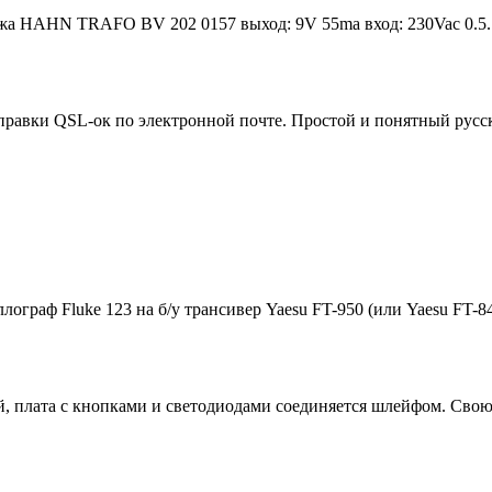
жа HAHN TRAFO BV 202 0157 выход: 9V 55ma вход: 230Vac 0.5..
вки QSL-ок по электронной почте. Простой и понятный русски
раф Fluke 123 на б/у трансивер Yaesu FT-950 (или Yaesu FT-847)
, плата с кнопками и светодиодами соединяется шлейфом. Свою 