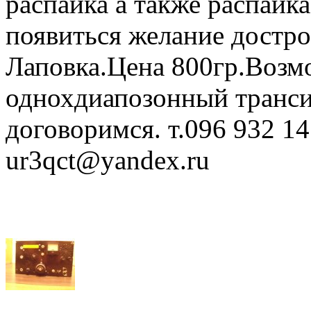
распайка а также распайк
появиться желание достр
Лаповка.Цена 800гр.Возм
однохдиапозонный транси
договоримся. т.096 932 1
ur3qct@yandex.ru