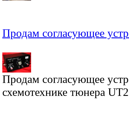
Продам согласующее устр
Продам согласующее устр
схемотехнике тюнера UT2FW